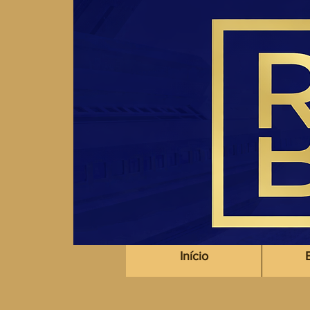
r
Início
E