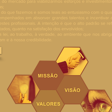
 do mercado para viabilizarmos esforços e investiment
s;
 do que fazemos e somos leais ao entusiasmo com o qua
empenhados em absorver grandes talentos e incentivar a
stes profissionais. A intenção é que o alto padrão se refl
tados, quanto na satisfação dos envolvidos;
à lei, ao trabalho, à verdade, ao ambiente que nos abrig
m e à nossa credibilidade.