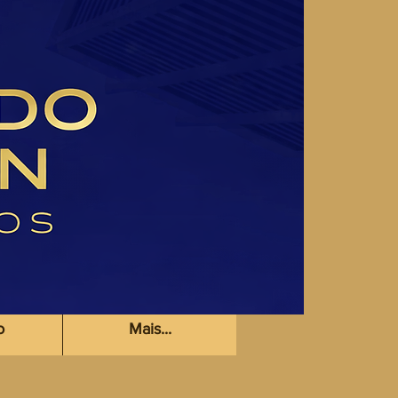
dv
o
Mais...