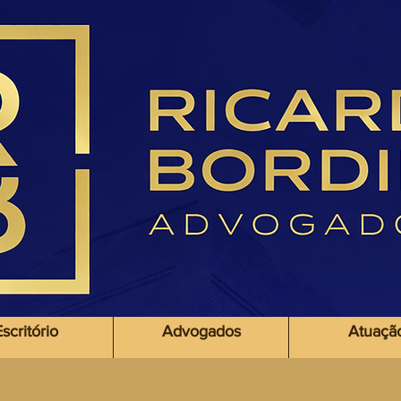
icardobordina
scritório
Advogados
Atuaçã