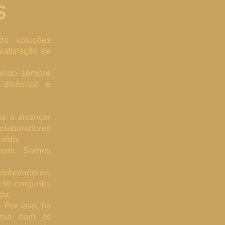
S
do soluções
satisfação de
sendo sempre
 dinâmico e
es a alcançar
colaboradores
uída;
soas. Somos
laboradores,
elo conjunto,
da;
 Por isso, há
onia com as