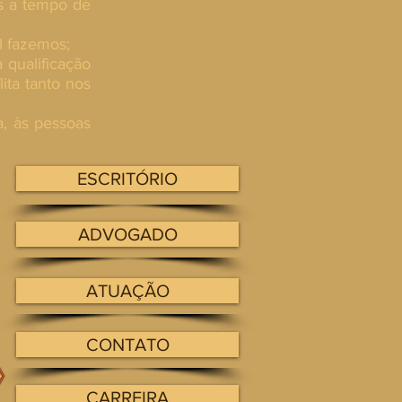
os a tempo de
l fazemos;
 qualificação
ita tanto nos
a, às pessoas
ESCRITÓRIO
ADVOGADO
ATUAÇÃO
CONTATO
CARREIRA