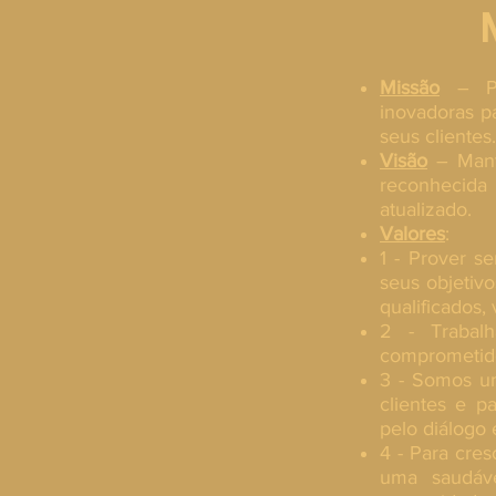
Missão
– Pre
inovadoras p
seus clientes.
Visão
– Mant
reconhecida
atualizado.
Valores
:
1 - Prover se
seus objetiv
qualificados,
2 - Trabal
comprometido
3 - Somos u
clientes e pa
pelo diálogo 
4 - Para cres
uma saudáv