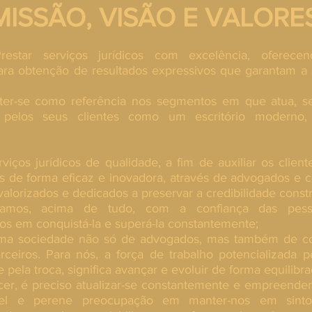
MISSÃO, VISÃO E VALORE
star serviços jurídicos com excelência, oferecen
ara obtenção de resultados expressivos que garantam a 
er-se como referência nos segmentos em que atua, 
 pelos seus clientes como um escritório moderno,
rviços jurídicos de qualidade, a fim de auxiliar os client
os de forma eficaz e inovadora, através de advogados e 
 valorizados e dedicados a preservar a credibilidade constr
hamos, acima de tudo, com a confiança das pes
s em conquistá-la e superá-la constantemente;
ma sociedade não só de advogados, mas também de co
rceiros. Para nós, a força de trabalho potencializada p
e pela troca, significa avançar e evoluir de forma equilibra
cer, é preciso atualizar-se constantemente e empreender.
el e perene preocupação em manter-nos em sint